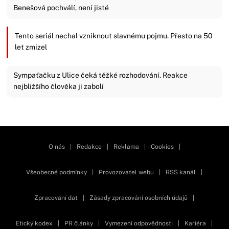
Benešová pochválí, není jisté
Tento seriál nechal vzniknout slavnému pojmu. Přesto na 50
let zmizel
Sympaťačku z Ulice čeká těžké rozhodování. Reakce
nejbližšího člověka ji zabolí
Zavřít reklamu
O nás
|
Redakce
|
Reklama
|
Cookies
|
Všeobecné podmínky
|
Provozovatel webu
|
RSS kanál
|
Zpracování dat
|
Zásady zpracování osobních údajů
|
Etický kodex
|
PR články
|
Vymezení odpovědnosti
|
Kariéra
|