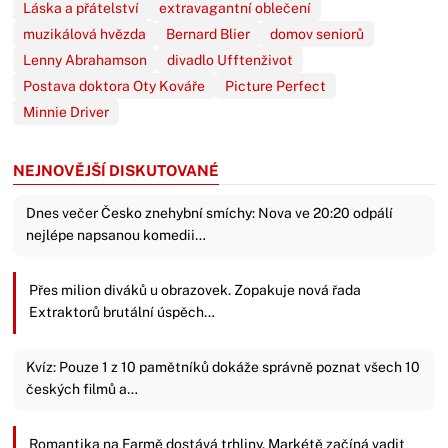
Láska a přátelství
extravagantní oblečení
muzikálová hvězda
Bernard Blier
domov seniorů
Lenny Abrahamson
divadlo Ufftenživot
Postava doktora Oty Kováře
Picture Perfect
Minnie Driver
NEJNOVĚJŠÍ DISKUTOVANÉ
Dnes večer Česko znehybní smíchy: Nova ve 20:20 odpálí
nejlépe napsanou komedii…
Přes milion diváků u obrazovek. Zopakuje nová řada
Extraktorů brutální úspěch…
Kvíz: Pouze 1 z 10 pamětníků dokáže správně poznat všech 10
českých filmů a…
Romantika na Farmě dostává trhliny. Markétě začíná vadit