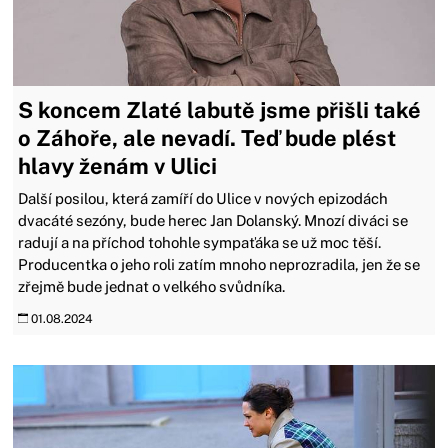
S koncem Zlaté labutě jsme přišli také
o Záhoře, ale nevadí. Teď bude plést
hlavy ženám v Ulici
Další posilou, která zamíří do Ulice v nových epizodách
dvacáté sezóny, bude herec Jan Dolanský. Mnozí diváci se
radují a na příchod tohohle sympaťáka se už moc těší.
Producentka o jeho roli zatím mnoho neprozradila, jen že se
zřejmě bude jednat o velkého svůdníka.
01.08.2024