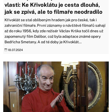
vlasti: Ke Křivoklátu je cesta dlouhá,
jak se zpívá, ale to filmaře neodradilo
Křivoklát se stal oblíbeným hradem jak pro české, tak i
zahraniční filmaře. První záznamy o návštěvě filmařů sahají
až do roku 1956, kdy zde režisér Václav Krška točil dnes už
zapomenutý film Dalibor, což byla adaptace známé opery
Bedřicha Smetany. A od té doby je Křivoklát...
18.07.2024