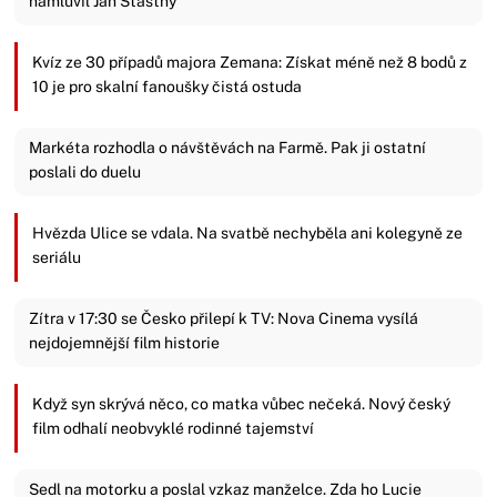
namluvil Jan Šťastný
Kvíz ze 30 případů majora Zemana: Získat méně než 8 bodů z
10 je pro skalní fanoušky čistá ostuda
Markéta rozhodla o návštěvách na Farmě. Pak ji ostatní
poslali do duelu
Hvězda Ulice se vdala. Na svatbě nechyběla ani kolegyně ze
seriálu
Zítra v 17:30 se Česko přilepí k TV: Nova Cinema vysílá
nejdojemnější film historie
Když syn skrývá něco, co matka vůbec nečeká. Nový český
film odhalí neobvyklé rodinné tajemství
Sedl na motorku a poslal vzkaz manželce. Zda ho Lucie