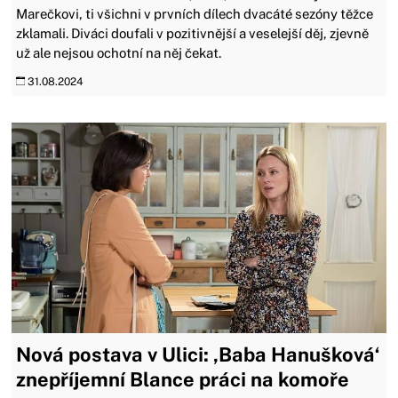
Marečkovi, ti všichni v prvních dílech dvacáté sezóny těžce
zklamali. Diváci doufali v pozitivnější a veselejší děj, zjevně
už ale nejsou ochotní na něj čekat.
31.08.2024
Nová postava v Ulici: ‚Baba Hanušková‘
znepříjemní Blance práci na komoře