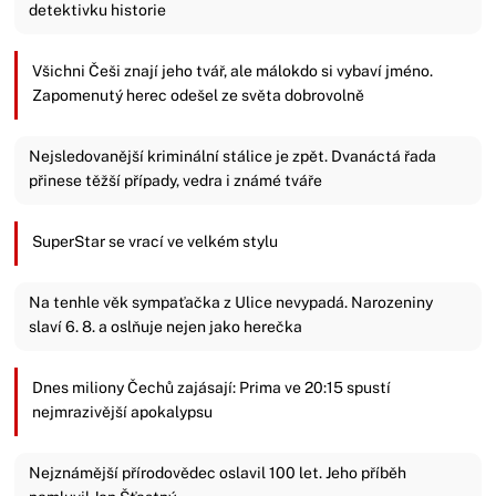
detektivku historie
Všichni Češi znají jeho tvář, ale málokdo si vybaví jméno.
Zapomenutý herec odešel ze světa dobrovolně
Nejsledovanější kriminální stálice je zpět. Dvanáctá řada
přinese těžší případy, vedra i známé tváře
SuperStar se vrací ve velkém stylu
Na tenhle věk sympaťačka z Ulice nevypadá. Narozeniny
slaví 6. 8. a oslňuje nejen jako herečka
Dnes miliony Čechů zajásají: Prima ve 20:15 spustí
nejmrazivější apokalypsu
Nejznámější přírodovědec oslavil 100 let. Jeho příběh