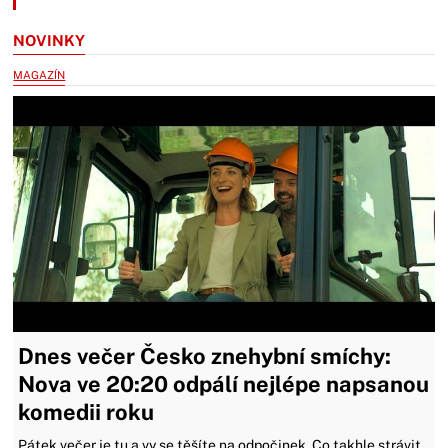
NOVINKY
MAGAZÍN
Dnes večer Česko znehybní smíchy:
Nova ve 20:20 odpálí nejlépe napsanou
komedii roku
Pátek večer je tu a vy se těšíte na odpočinek. Co takhle strávit