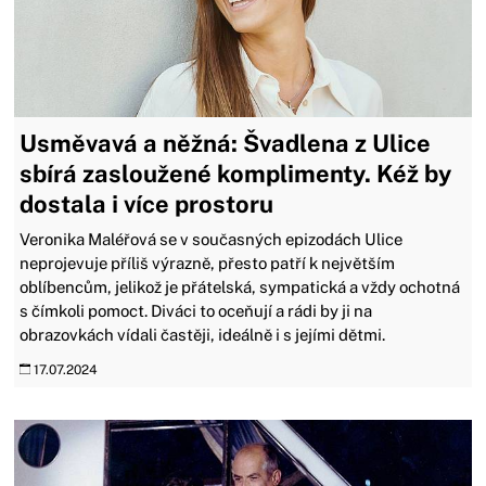
Usměvavá a něžná: Švadlena z Ulice
sbírá zasloužené komplimenty. Kéž by
dostala i více prostoru
Veronika Maléřová se v současných epizodách Ulice
neprojevuje příliš výrazně, přesto patří k největším
oblíbencům, jelikož je přátelská, sympatická a vždy ochotná
s čímkoli pomoct. Diváci to oceňují a rádi by ji na
obrazovkách vídali častěji, ideálně i s jejími dětmi.
17.07.2024