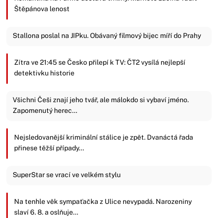
Štěpánova lenost
Stallona poslal na JIPku. Obávaný filmový bijec míří do Prahy
Zítra ve 21:45 se Česko přilepí k TV: ČT2 vysílá nejlepší
detektivku historie
Všichni Češi znají jeho tvář, ale málokdo si vybaví jméno.
Zapomenutý herec…
Nejsledovanější kriminální stálice je zpět. Dvanáctá řada
přinese těžší případy…
SuperStar se vrací ve velkém stylu
Na tenhle věk sympaťačka z Ulice nevypadá. Narozeniny
slaví 6. 8. a oslňuje…