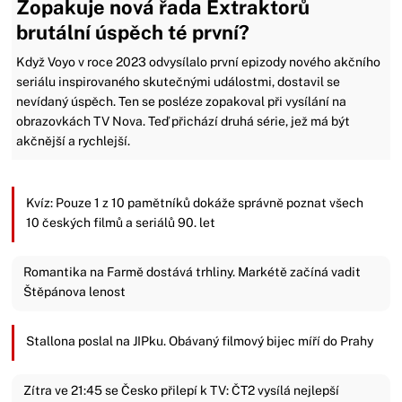
Zopakuje nová řada Extraktorů
brutální úspěch té první?
Když Voyo v roce 2023 odvysílalo první epizody nového akčního
seriálu inspirovaného skutečnými událostmi, dostavil se
nevídaný úspěch. Ten se posléze zopakoval při vysílání na
obrazovkách TV Nova. Teď přichází druhá série, jež má být
akčnější a rychlejší.
Kvíz: Pouze 1 z 10 pamětníků dokáže správně poznat všech
10 českých filmů a seriálů 90. let
Romantika na Farmě dostává trhliny. Markétě začíná vadit
Štěpánova lenost
Stallona poslal na JIPku. Obávaný filmový bijec míří do Prahy
Zítra ve 21:45 se Česko přilepí k TV: ČT2 vysílá nejlepší