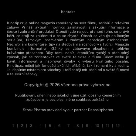
Kontakt
Kinotip.cz je online magazín zaměřený na svět filmu, seriálů a televizní
zábavy. Přináší aktuální novinky, zajímavosti z zákulisí informace o
české i zahraniční produkci. Čtenáři zde najdou přehled toho, co právě
běží, co stojí za zhlédnutí a co se chystá. Obsah se věnuje oblíbeným
seriálům, filmovým premiérám i známým hereckým osobnostem.
Nechybí ani komentáře, tipy na sledování a rozhovory s tvůrci. Magazín
kombinuje informativní články se zábavným obsahem a lehkým
bulvárním přesahem. Díky tomu nabízí čtenářům rychlý a přehledný
způsob, jak se zorientovat ve světě televize a filmu. Cílem webu je
bavit, informovat a inspirovat diváky k výběru kvalitního obsahu.
Kinotip.cz milují jak fanoušci akčních příběhů, tak i romantiky a rodiny.
Je ideálním místem pro všechny, kteří chtějí mít přehled o světě filmové
a televizní zábavy.
Copyright @ 2026 Všechna práva vyhrazena.
Publikování, šíření nebo jakékoliv jiné užití obsahu komerčním
způsobem, je bez písemného souhlasu zakázáno.
Stock Photos provided by our partner
Depositphotos
1
|
2
|
3
|
4
|
5
|
6
|
7
|
8
|
9
|
10
|
11
|
12
|