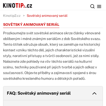
Kinotip2.cz
Sovětský animovaný seriál
SOVĚTSKÝ ANIMOVANÝ SERIÁL
Prozkoumejte svět sovětské animace skrze články věnované
oblíbeným i méně známým seriálům z dob Sovětského svazu.
Tento štítek sdružuje obsah, který se zaměřuje na historický
kontext vzniku těchto děl, jejich charakteristické vizuální
styly, narativní přístupy a tvůrčí osobnosti, jež za nimi stály.
Naleznete zde pohledy na vliv těchto seriálů na kulturní
scénu, techniky používané při jejich tvorbě a jejich odkaz v
současnosti. Objevte příběhy a zajímavosti spojené s érou
sovětského kresleného humoru a dětských pořadů.
FAQ: Sovětský animovaný seriál