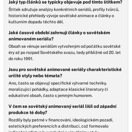
Jaký typ článků se typicky objevuje pod tímto štítkem?
Štítek sdružuje analýzy konkrétních seriálů, profily tvůrců,
historické přehledy vývoje sovětské animace a články o
kulturním dopadu těchto děl.
Jaké časové období zahrnují články o sovětském
animovaném seriálu?
Obsah se věnuje seriálům vytvořeným od počátku sovětské
éry až po rozpad Sovětského svazu, tedy přibližně od 20. let
do roku 1991.
Jsou pro sovětské animované seriály charakteristické
určité styly nebo témata?
Ano, často se objevují specifické výtvarné techniky,
moralizující pohádky, adaptace klasické literatury či
edukativní obsah, často s jemným humorem.
V čem se sovětský animovaný seriál lišil od západní
produkce té doby?
Rozdíly byly patrné v financování, ideologickém pozadí,
estetických preferencích a distribuci, což formovalo