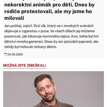
nekorektní animák pro děti. Dnes by
rodiče protestovali, ale my jsme ho
milovali
Jen počkej, zajíci!. Drzí vlk, který se v mnohých scénách
objevuje s cigaretou v puse. Ve všech dílech jej můžeme
pozorovat, jak šikanuje nevinného zajíce. Ano, tohle byl hit
dětství mnoha generací. Dnes by asi způsobil poprask, ale
tehdy byl milován miliony dětmi.
04.05.2025
MOŽNÁ JSTE ZMEŠKALI