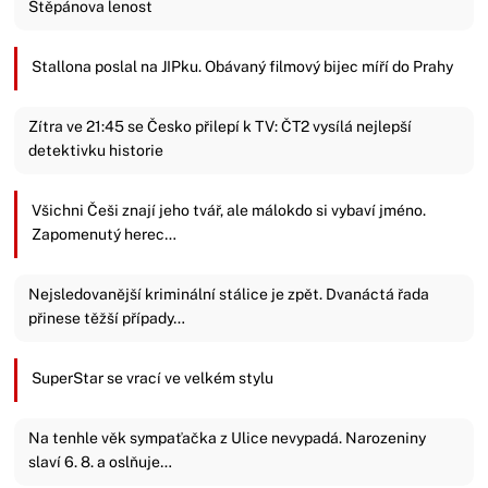
Štěpánova lenost
Stallona poslal na JIPku. Obávaný filmový bijec míří do Prahy
Zítra ve 21:45 se Česko přilepí k TV: ČT2 vysílá nejlepší
detektivku historie
Všichni Češi znají jeho tvář, ale málokdo si vybaví jméno.
Zapomenutý herec…
Nejsledovanější kriminální stálice je zpět. Dvanáctá řada
přinese těžší případy…
SuperStar se vrací ve velkém stylu
Na tenhle věk sympaťačka z Ulice nevypadá. Narozeniny
slaví 6. 8. a oslňuje…