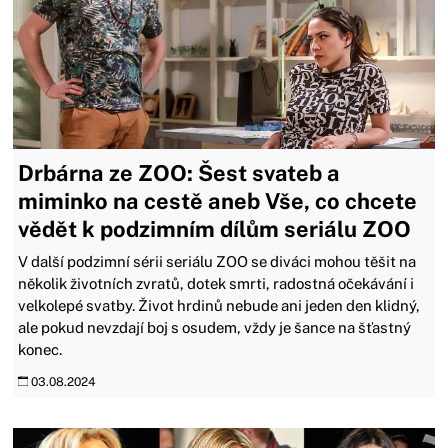
Drbárna ze ZOO: Šest svateb a
miminko na cestě aneb Vše, co chcete
vědět k podzimním dílům seriálu ZOO
V další podzimní sérii seriálu ZOO se diváci mohou těšit na
několik životních zvratů, dotek smrti, radostná očekávání i
velkolepé svatby. Život hrdinů nebude ani jeden den klidný,
ale pokud nevzdají boj s osudem, vždy je šance na šťastný
konec.
03.08.2024