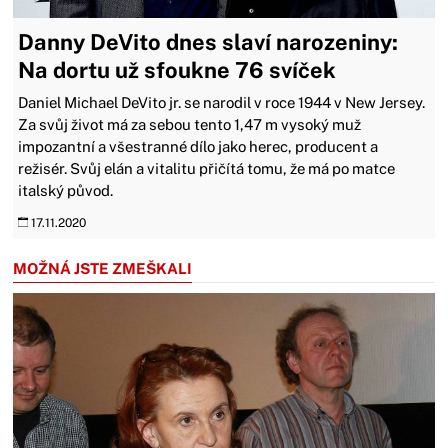
Danny DeVito dnes slaví narozeniny:
Na dortu už sfoukne 76 svíček
Daniel Michael DeVito jr. se narodil v roce 1944 v New Jersey.
Za svůj život má za sebou tento 1,47 m vysoký muž
impozantní a všestranné dílo jako herec, producent a
režisér. Svůj elán a vitalitu přičítá tomu, že má po matce
italský původ.
17.11.2020
MOŽNÁ JSTE ZMEŠKALI