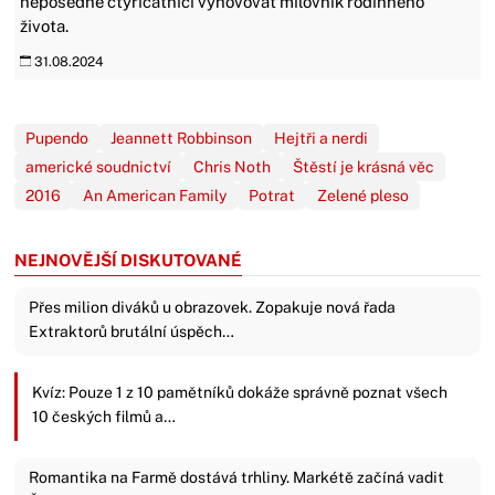
neposedné čtyřicátnici vyhovovat milovník rodinného
života.
31.08.2024
Pupendo
Jeannett Robbinson
Hejtři a nerdi
americké soudnictví
Chris Noth
Štěstí je krásná věc
2016
An American Family
Potrat
Zelené pleso
NEJNOVĚJŠÍ DISKUTOVANÉ
Přes milion diváků u obrazovek. Zopakuje nová řada
Extraktorů brutální úspěch…
Kvíz: Pouze 1 z 10 pamětníků dokáže správně poznat všech
10 českých filmů a…
Romantika na Farmě dostává trhliny. Markétě začíná vadit