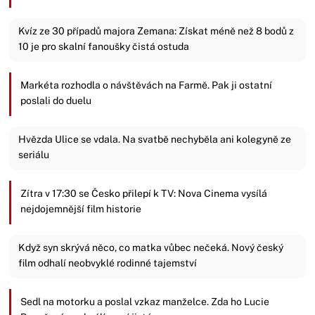
Kvíz ze 30 případů majora Zemana: Získat méně než 8 bodů z
10 je pro skalní fanoušky čistá ostuda
Markéta rozhodla o návštěvách na Farmě. Pak ji ostatní
poslali do duelu
Hvězda Ulice se vdala. Na svatbě nechyběla ani kolegyně ze
seriálu
Zítra v 17:30 se Česko přilepí k TV: Nova Cinema vysílá
nejdojemnější film historie
Když syn skrývá něco, co matka vůbec nečeká. Nový český
film odhalí neobvyklé rodinné tajemství
Sedl na motorku a poslal vzkaz manželce. Zda ho Lucie