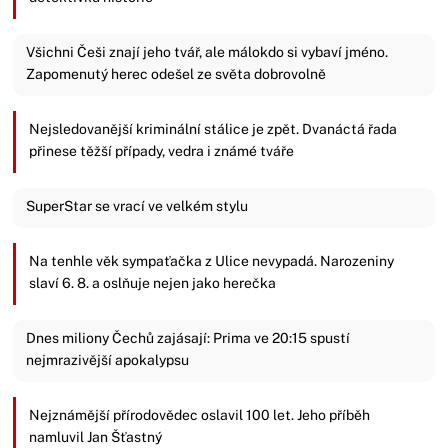
Všichni Češi znají jeho tvář, ale málokdo si vybaví jméno.
Zapomenutý herec odešel ze světa dobrovolně
Nejsledovanější kriminální stálice je zpět. Dvanáctá řada
přinese těžší případy, vedra i známé tváře
SuperStar se vrací ve velkém stylu
Na tenhle věk sympaťačka z Ulice nevypadá. Narozeniny
slaví 6. 8. a oslňuje nejen jako herečka
Dnes miliony Čechů zajásají: Prima ve 20:15 spustí
nejmrazivější apokalypsu
Nejznámější přírodovědec oslavil 100 let. Jeho příběh
namluvil Jan Šťastný