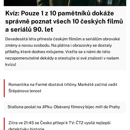
Kvíz: Pouze 1 z 10 pamětníků dokáže
správně poznat všech 10 českých filmů
a seriálů 90. let
Devadesátá léta přinesla českým filmům a seriálům obrovské
změny a novou svobodu. Na plátna i obrazovky se dostaly
příběhy, které dodnes milujeme. Vraťte se s námi do této
nezapomenutelné dekády a otestujte si své znalosti v našem
kvízu!
Romantika na Farmě dostává trhliny. Markétě začíná vadit
Štěpánova lenost
Stallona poslal na JIPku. Obávaný filmový bijec míří do Prahy
Zítra ve 21:45 se Česko přilepí k TV: ČT2 vysílá nejlepší
detektivku historie