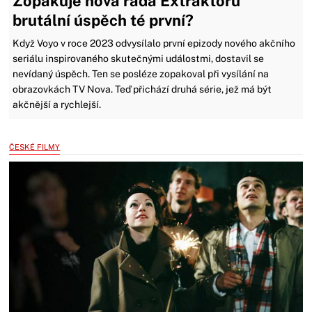
Zopakuje nová řada Extraktorů
brutální úspěch té první?
Když Voyo v roce 2023 odvysílalo první epizody nového akčního
seriálu inspirovaného skutečnými událostmi, dostavil se
nevídaný úspěch. Ten se posléze zopakoval při vysílání na
obrazovkách TV Nova. Teď přichází druhá série, jež má být
akčnější a rychlejší.
ČESKÉ FILMY