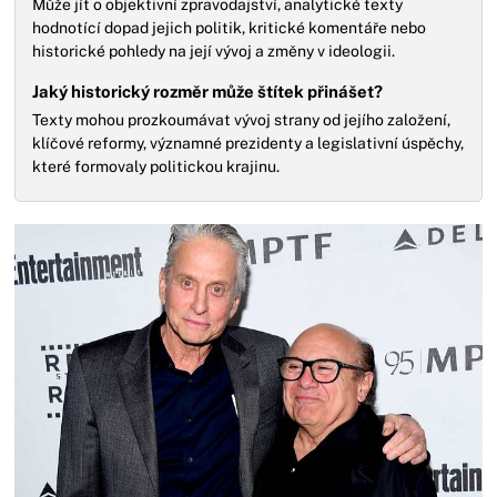
Může jít o objektivní zpravodajství, analytické texty
hodnotící dopad jejich politik, kritické komentáře nebo
historické pohledy na její vývoj a změny v ideologii.
Jaký historický rozměr může štítek přinášet?
Texty mohou prozkoumávat vývoj strany od jejího založení,
klíčové reformy, významné prezidenty a legislativní úspěchy,
které formovaly politickou krajinu.