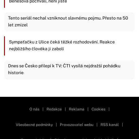
Benešová pochválí, není jisté
Tento seriál nechal vzniknout slavnému pojmu. Přesto na 50
let zmizel
Sympaťačku z Ulice čeká těžké rozhodování. Reakce
nejbližšího člověka ji zabolí
Dnes se Česko přilepí k TV: ČT1 vysílá nejdražší pohádku
historie
Zavřít reklamu
O nás
|
Redakce
|
Reklama
|
Cookies
|
Všeobecné podmínky
|
Provozovatel webu
|
RSS kanál
|