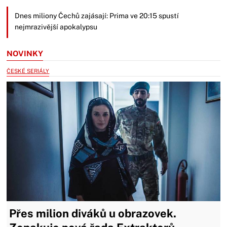
Dnes miliony Čechů zajásají: Prima ve 20:15 spustí
nejmrazivější apokalypsu
NOVINKY
ČESKÉ SERIÁLY
Přes milion diváků u obrazovek.