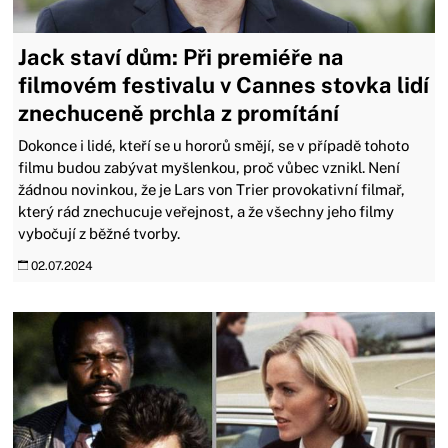
Jack staví dům: Při premiéře na
filmovém festivalu v Cannes stovka lidí
znechuceně prchla z promítání
Dokonce i lidé, kteří se u hororů smějí, se v případě tohoto
filmu budou zabývat myšlenkou, proč vůbec vznikl. Není
žádnou novinkou, že je Lars von Trier provokativní filmař,
který rád znechucuje veřejnost, a že všechny jeho filmy
vybočují z běžné tvorby.
02.07.2024