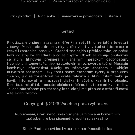
Zpracování dat
|
Zásady zpracování osobních údajů
|
Etický kodex
|
PR články
|
Vymezení odpovědnosti
|
Kariéra
|
Kontakt
Kinotip.cz je online magazín zaměřený na svět filmu, seriálů a televizní
zábavy. Přináší aktuální novinky, zajímavosti z zákulisí informace o
české i zahraniční produkci. Čtenáři zde najdou přehled toho, co právě
běží, co stojí za zhlédnutí a co se chystá. Obsah se věnuje oblíbeným
seriálům, filmovým premiérám i známým hereckým osobnostem.
Nechybí ani komentáře, tipy na sledování a rozhovory s tvůrci. Magazín
kombinuje informativní články se zábavným obsahem a lehkým
bulvárním přesahem. Díky tomu nabízí čtenářům rychlý a přehledný
způsob, jak se zorientovat ve světě televize a filmu. Cílem webu je
bavit, informovat a inspirovat diváky k výběru kvalitního obsahu.
Kinotip.cz milují jak fanoušci akčních příběhů, tak i romantiky a rodiny.
Je ideálním místem pro všechny, kteří chtějí mít přehled o světě filmové
a televizní zábavy.
Copyright @ 2026 Všechna práva vyhrazena.
Publikování, šíření nebo jakékoliv jiné užití obsahu komerčním
způsobem, je bez písemného souhlasu zakázáno.
Stock Photos provided by our partner
Depositphotos