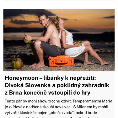
Honeymoon – líbánky k nepřežití:
Divoká Slovenka a poklidný zahradník
z Brna konečně vstoupili do hry
Tento pár by mohl show trochu oživit. Temperamentní Mária
je zvídavá a nadšeně zkouší nové věci. S Milanem by mohli
vytvořit klasické spojení „oheň a voda“, pokud bude