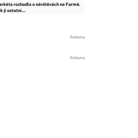
rkéta rozhodla o návštěvách na Farmě.
k ji ostatní…