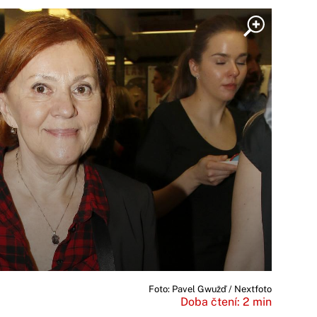
Foto: Pavel Gwužď / Nextfoto
Doba čtení: 2 min