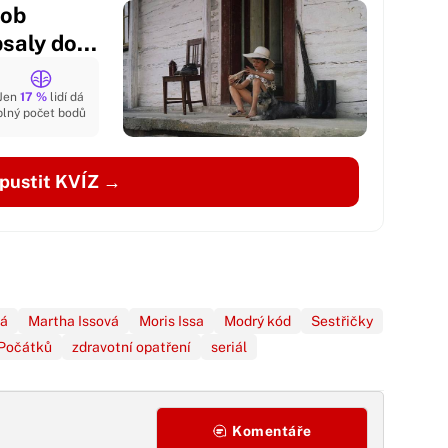
dob
saly do...
Jen
17 %
lidí dá
plný počet bodů
pustit KVÍZ →
vá
Martha Issová
Moris Issa
Modrý kód
Sestřičky
 Počátků
zdravotní opatření
seriál
Komentáře