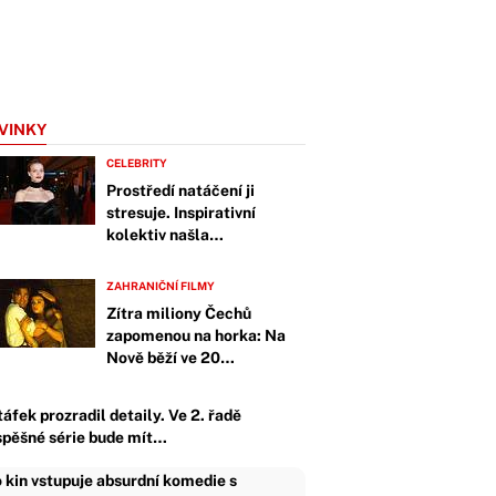
VINKY
CELEBRITY
Prostředí natáčení ji
stresuje. Inspirativní
kolektiv našla…
ZAHRANIČNÍ FILMY
Zítra miliony Čechů
zapomenou na horka: Na
Nově běží ve 20…
áfek prozradil detaily. Ve 2. řadě
spěšné série bude mít…
 kin vstupuje absurdní komedie s