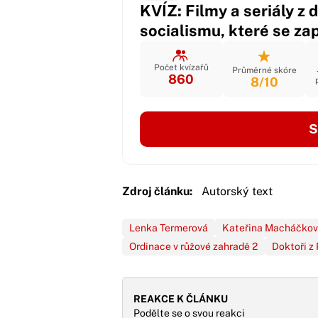
KVÍZ: Filmy a seriály z 
socialismu, které se zap
Počet kvízařů
Průměrné skóre
860
8/10
S
Zdroj článku:
Autorský text
Lenka Termerová
Kateřina Macháčko
Ordinace v růžové zahradě 2
Doktoři z
REAKCE K ČLÁNKU
Podělte se o svou reakci