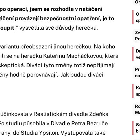
On
o operaci, jsem se rozhodla v natáčení
O
áčení provázejí bezpečnostní opatření, je to
s
toupit
,“ vysvětlila své důvody herečka.
Zv
Pr
a variantu přeobsazení jinou herečkou. Na koho
D
tili se na herečku Kateřinu Macháčkovou, která
v
skeptická. Diváci tyto změny totiž nepřijímají
Př
měny hodně porovnávají. Jak budou diváci
no
K
s
Ro
Ma
 účinkovala v Realistickém divadle Zdeňka
Po studiu působila v Divadle Petra Bezruče
S
b
Prahy, do Studia Ypsilon. Vystupovala také