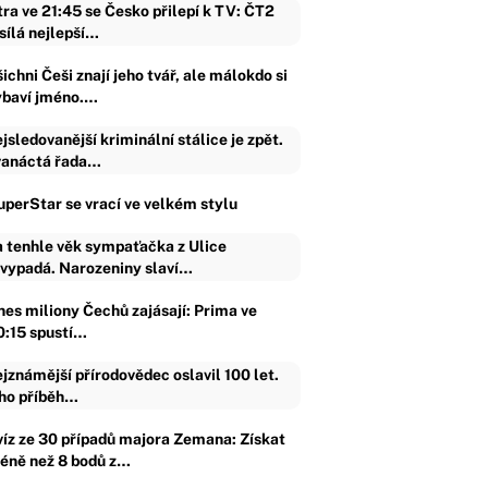
tra ve 21:45 se Česko přilepí k TV: ČT2
sílá nejlepší…
ichni Češi znají jeho tvář, ale málokdo si
ybaví jméno.…
jsledovanější kriminální stálice je zpět.
anáctá řada…
uperStar se vrací ve velkém stylu
 tenhle věk sympaťačka z Ulice
vypadá. Narozeniny slaví…
nes miliony Čechů zajásají: Prima ve
0:15 spustí…
jznámější přírodovědec oslavil 100 let.
ho příběh…
víz ze 30 případů majora Zemana: Získat
éně než 8 bodů z…