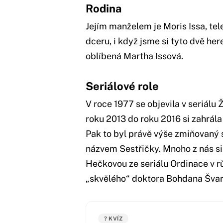
Rodina
Jejím manželem je Moris Issa, tele
dceru, i když jsme si tyto dvě her
oblíbená Martha Issová.
Seriálové role
V roce 1977 se objevila v seriálu 
roku 2013 do roku 2016 si zahrála
Pak to byl právě výše zmiňovaný 
názvem Sestřičky. Mnoho z nás si
Hečkovou ze seriálu Ordinace v r
„skvělého“ doktora Bohdana Švar
? KVÍZ