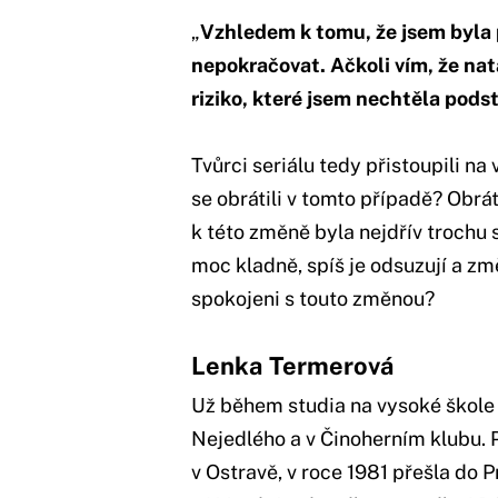
„
Vzhledem k tomu, že jsem byla p
nepokračovat. Ačkoli vím, že nat
riziko, které jsem nechtěla pods
Tvůrci seriálu tedy přistoupili n
se obrátili v tomto případě? Obrá
k této změně byla nejdřív trochu 
moc kladně, spíš je odsuzují a z
spokojeni s touto změnou?
Lenka Termerová
Už během studia na vysoké škole
Nejedlého a v Činoherním klubu. 
v Ostravě, v roce 1981 přešla do 