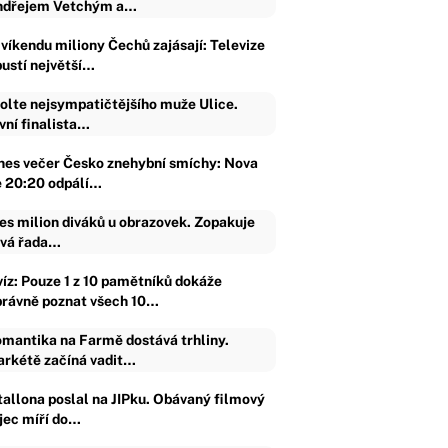
dřejem Vetchým a…
 víkendu miliony Čechů zajásají: Televize
pustí největší…
olte nejsympatičtějšího muže Ulice.
vní finalista…
nes večer Česko znehybní smíchy: Nova
e 20:20 odpálí…
es milion diváků u obrazovek. Zopakuje
vá řada…
víz: Pouze 1 z 10 pamětníků dokáže
právně poznat všech 10…
mantika na Farmě dostává trhliny.
rkétě začíná vadit…
tallona poslal na JIPku. Obávaný filmový
ijec míří do…