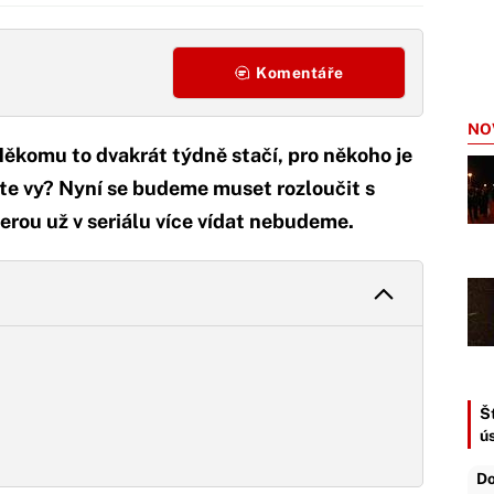
Komentáře
NO
Někomu to dvakrát týdně stačí, pro někoho je
íte vy? Nyní se budeme muset rozloučit s
rou už v seriálu více vídat nebudeme.
Št
ú
Do