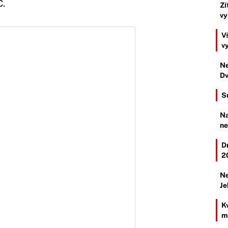
C.
Zí
vy
Vš
v
Ne
Dv
S
Na
ne
D
2
Ne
Je
K
m